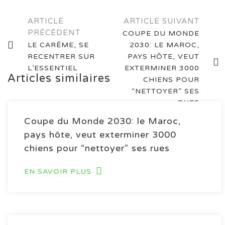
Navigation
ARTICLE
ARTICLE SUIVANT
PRÉCÉDENT
COUPE DU MONDE
des
LE CARÊME, SE
2030: LE MAROC,
articles
RECENTRER SUR
PAYS HÔTE, VEUT
L’ESSENTIEL
EXTERMINER 3000
Articles similaires
CHIENS POUR
“NETTOYER” SES
RUES
Coupe du Monde 2030: le Maroc,
pays hôte, veut exterminer 3000
chiens pour “nettoyer” ses rues
EN SAVOIR PLUS