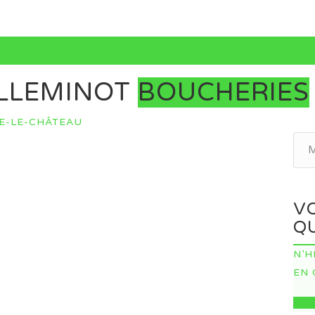
ILLEMINOT
BOUCHERIES
NE-LE-CHÂTEAU
V
QU
N’H
EN 
IC