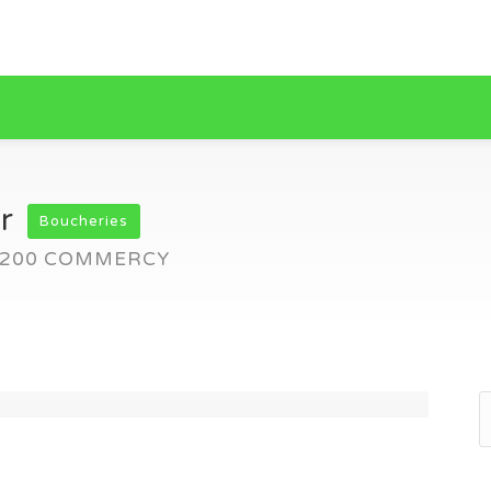
er
Boucheries
55200 COMMERCY