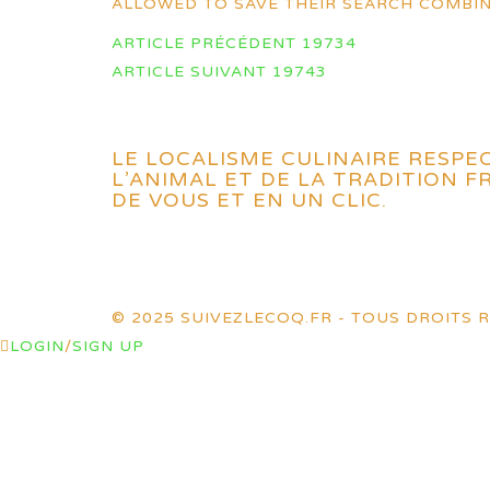
ALLOWED TO SAVE THEIR SEARCH COMBIN
NAVIGATION
ARTICLE PRÉCÉDENT
19734
DES
ARTICLE SUIVANT
19743
ARTICLES
LE LOCALISME CULINAIRE RESPE
L’ANIMAL ET DE LA TRADITION 
DE VOUS ET EN UN CLIC.
© 2025 SUIVEZLECOQ.FR - TOUS DROITS R
LOGIN
/
SIGN UP