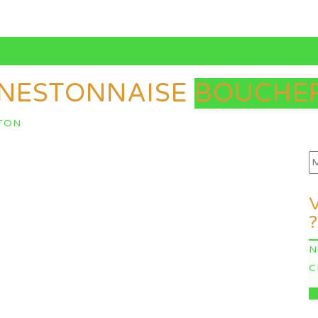
ENESTONNAISE
BOUCHER
STON
?
N
C
I