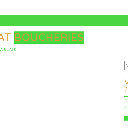
HAT
BOUCHERIES
ABLAIS
?
N
C
I