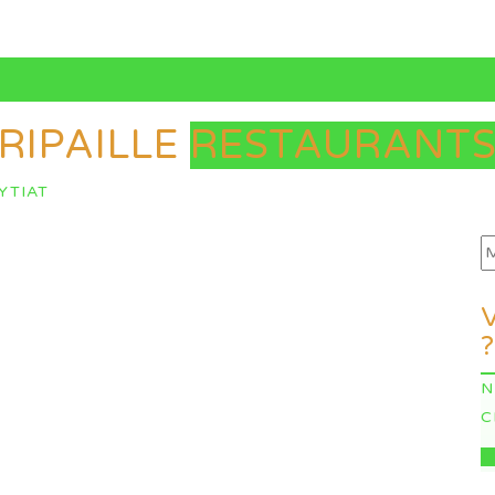
 RIPAILLE
RESTAURANT
YTIAT
?
N
C
I