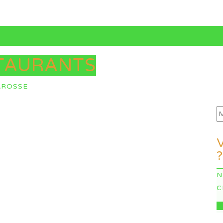
TAURANTS
AROSSE
?
N
C
I