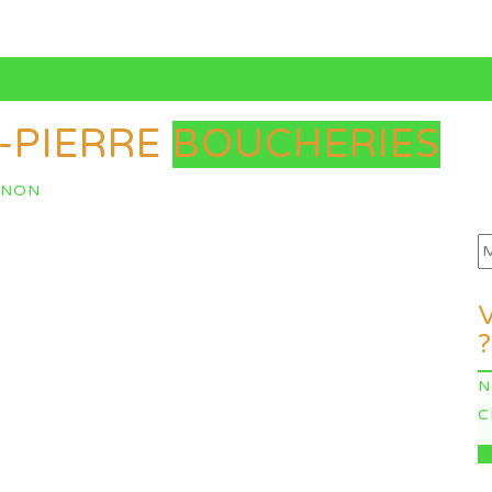
-PIERRE
BOUCHERIES
GNON
?
N
C
I